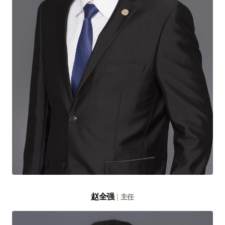
赵全强
|
主任