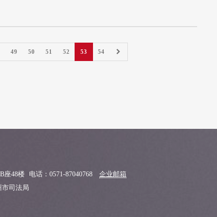
49
50
51
52
53
54
B座48楼
电话：0571-87040768
企业邮箱
杭州市司法局