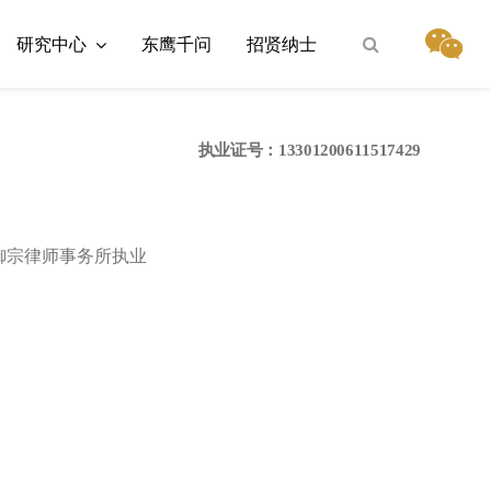
研究中心
东鹰千问
招贤纳士
执业证号：13301200611517429
御宗律师事务所执业