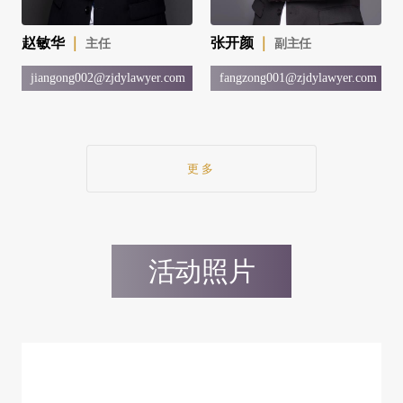
｜
汪波克
｜
周霞
｜
副主任
资深研究员
研究
g001@zjdylawyer.com
wangboke@zjdylawyer.com
jiangong003
更多
活动照片