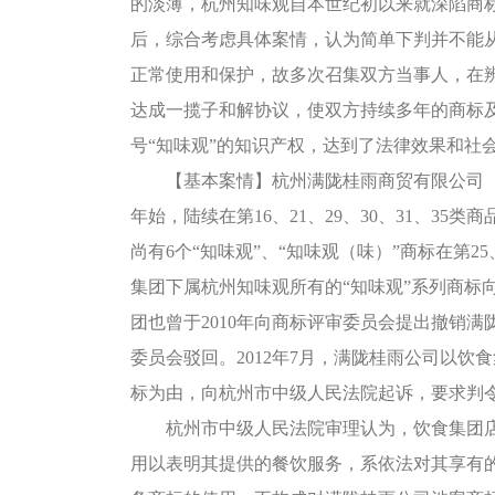
的淡薄，杭州知味观自本世纪初以来就深陷商
后，综合考虑具体案情，认为简单下判并不能
正常使用和保护，故多次召集双方当事人，在
达成一揽子和解协议，使双方持续多年的商标
号“知味观”的知识产权，达到了法律效果和社
【基本案情】杭州满陇桂雨商贸有限公司（以
年始，陆续在第16、21、29、30、31、35
尚有6个“知味观”、“知味观（味）”商标在第2
集团下属杭州知味观所有的“知味观”系列商标
团也曾于2010年向商标评审委员会提出撤销满
委员会驳回。2012年7月，满陇桂雨公司以饮食集
标为由，向杭州市中级人民法院起诉，要求判
杭州市中级人民法院审理认为，饮食集团店招
用以表明其提供的餐饮服务，系依法对其享有的第746490