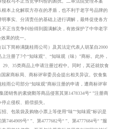
标侵权与不正当竞争纠纷的困扰。二审法院受理本案
从根本上化解双方存在的矛盾，也不利于老字号品牌的
辨明事实、分清责任的基础上进行调解，最终促使各方
及不正当竞争纠纷得到圆满解决，有效保护了中华老字
会效果的统一。
下简称满陇桂雨公司）及其法定代表人胡某自2000
类商品上注册了7个“知味观”、“知味观（味）”商标。此外，
5、29、35类商品上申请注册过程中。同时，其还就饮食
向国家商标局、商标评审委员会提出相关异议。饮食集
陇桂雨公司部分“知味观”商标注册的申请，遭商标评审
团销售的素烧鹅等商品侵害其第1478334号“ ”注册商
令停止侵权、赔偿损失。
、包装袋及购物小票上等使用“味”“知味观”标识是
9号“ ”、第4777682号“ ”、第4777684号“ ”服