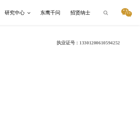
研究中心
东鹰千问
招贤纳士
执业证号：13301200610594252