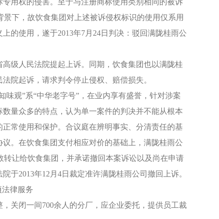
标专用权的侵害。至于与注册商标使用类别相同的被诉
的背景下，故饮食集团对上述被诉侵权标识的使用仅系用
的使用，遂于2013年7月24日判决：驳回满陇桂雨公
高级人民法院提起上诉。同期，饮食集团也以满陇桂
民法院起诉，请求判令停止侵权、赔偿损失。
知味观”系“中华老字号”，在业内享有盛誉，针对涉案
标数量众多的特点，认为单一案件的判决并不能从根本
的正常使用和保护。合议庭在辨明事实、分清责任的基
协议。在饮食集团支付相应对价的基础上，满陇桂雨公
悉数转让给饮食集团，并承诺撤回本案诉讼以及尚在申请
于2013年12月4日裁定准许满陇桂雨公司撤回上诉。
项法律服务
整，关闭一间700余人的分厂，应企业委托，提供员工裁