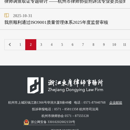
律师调查取证专题研讨 ——杭州市律师协会刑诉法专业委员会到
2025-10-31
我所顺利通过ISO9001质量管理体系2025年度监督审核
1
2
3
4
5
6
7
8
9
10
11
杭州市上城区钱江路1366号华润大厦B座48楼
电话：0571-87040768
企业邮箱
投诉举报电话：0571－85811358 杭州市司法局
杭州市律师协会 0571－87555128
浙公网安备 33010202002159号