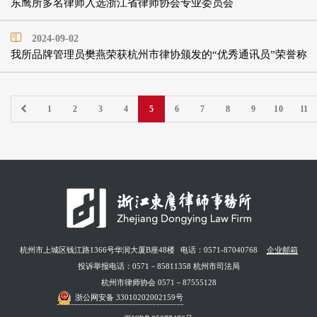
东鹰所多名律师入选浙江省律师协会专业委员会
2024-09-02
我所品牌管理员樊燕荣获杭州市律协颁发的“优秀通讯员”荣誉称
1
2
3
4
5
6
7
8
9
10
11
杭州市上城区钱江路1366号华润大厦B座48楼
电话：0571-87040768
企业邮箱
投诉举报电话：0571－85811358 杭州市司法局
杭州市律师协会 0571－87555128
浙公网安备 33010202002159号