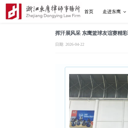
首页
走进东鹰
挥汗展风采 东鹰篮球友谊赛精
日期:
2026-04-22