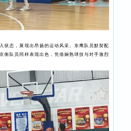
入状态，展现出昂扬的运动风采。东鹰队员默契配
京衡队员同样表现出色，凭借娴熟球技与对手激烈