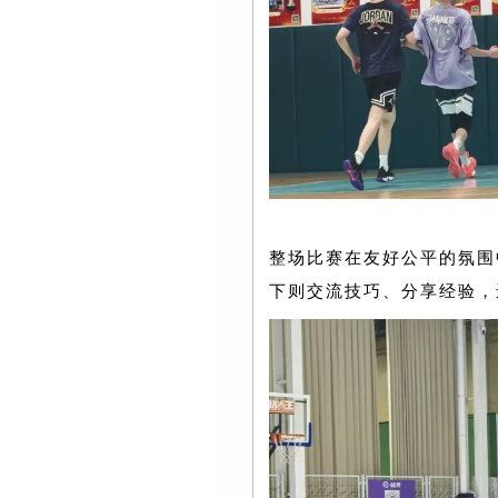
整场比赛在友好公平的氛围
下则交流技巧、分享经验，