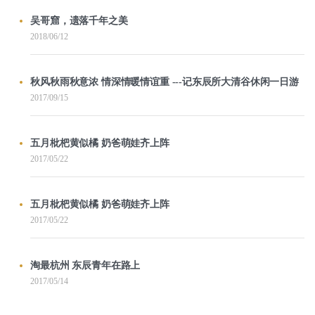
吴哥窟，遗落千年之美
2018/06/12
秋风秋雨秋意浓 情深情暖情谊重 ---记东辰所大清谷休闲一日游
2017/09/15
五月枇杷黄似橘 奶爸萌娃齐上阵
2017/05/22
五月枇杷黄似橘 奶爸萌娃齐上阵
2017/05/22
淘最杭州 东辰青年在路上
2017/05/14