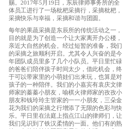
赐。2017年5月19日，东辰律师事务所的全
体员工进行了一场枇杷采摘行，采摘枇杷，
采摘快乐与幸福，采摘和谐与团圆。
每年的果蔬采摘是东辰所的传统活动之一，
目的就是为了创造一个让大家离开办公楼，
亲近大自然的机会。经过短暂的准备，我们
的采摘之旅顺利开启。尤其令人兴奋的是今
年团队成员里多了几个小队员。平日里忙碌
的爸爸们陪伴孩子时间太少，借此机会，终
于可以带家里的小萌娃们出来玩，也算是对
孩子的一种陪伴。我们的小嘉宾有袁庆文律
师家的蓁蓁小朋友，喻棋火律师家的孜孜小
朋友和钱玲玲主管家的一一小朋友，三朵金
花为我们的采摘之行增添了无限的色彩与快
乐。平日里在法庭上指点江山的律师们，让
我们见识到了铁汉柔情的一面。他们有的熟