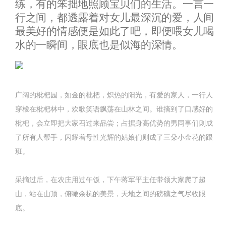
练，有的笨拙地照顾宝贝们的生活。一言一
行之间，都透露着对女儿最深沉的爱，人间
最美好的情感便是如此了吧，即便喂女儿喝
水的一瞬间，眼底也是似海的深情。
广阔的枇杷园，如金的枇杷，炽热的阳光，有爱的家人，一行人
穿梭在枇杷林中，欢歌笑语飘荡在山林之间。谁摘到了口感好的
枇杷，会立即把大家召过来品尝；占据身高优势的男同事们则成
了所有人帮手，闪耀着母性光辉的姑娘们则成了三朵小金花的跟
班。
采摘过后，在农庄用过午饭，下午蒋军平主任带领大家爬了超
山，站在山顶，俯瞰余杭的美景，天地之间的磅礴之气尽收眼
底。