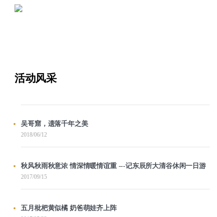
活动风采
吴哥窟，遗落千年之美
2018/06/12
秋风秋雨秋意浓 情深情暖情谊重 ---记东辰所大清谷休闲一日游
2017/09/15
五月枇杷黄似橘 奶爸萌娃齐上阵