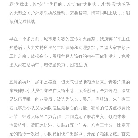
赛”为载体，以“参与”为目的，以“定向”为形式，以“娱乐”为感受
的大型全民户外娱乐挑战活动。需要智商、情商同时上线，才能
顺利完成挑战。
早在一个多月前，城市定向赛的宣传如火如荼，我所蒋军平主任
知悉后，大力支持所里的年轻律师和助理参加，希望大家在紧张
工作之余，放松身心，展现年轻人该有的精神面貌和活力，也希
望大家在活动中，增强凝聚力，团结互助。
五月的杭州，虽不是盛夏，但天气也是渐渐热起来。青春洋溢的
东辰律师小队员们穿梭在大街小巷，顶着烈日，全力奔跑。徐红
是队伍里唯一的八零后，被选为队长，吴丹、唐琦涛、朱佳惠三
名九零后小队员成为队伍里最核心的力量。赛前的任务点标竟抢
环节，经过大家的全力合作，共同选定了攀岩主义、领跑未来、
淘最杭州、蒙面冰淇淋、决胜21五个任务。八点三十分，比赛开
始的指令一发出，小队员们便冲出起点，开始了领跑之旅。首先