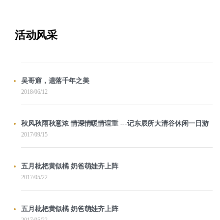
活动风采
吴哥窟，遗落千年之美
2018/06/12
秋风秋雨秋意浓 情深情暖情谊重 ---记东辰所大清谷休闲一日游
2017/09/15
五月枇杷黄似橘 奶爸萌娃齐上阵
2017/05/22
五月枇杷黄似橘 奶爸萌娃齐上阵