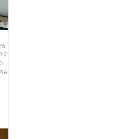
级合
作要
分
内容