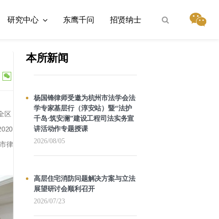
研究中心
东鹰千问
招贤纳士
本所新闻
杨国锋律师受邀为杭州市法学会法
学专家基层行（淳安站）暨“法护
全区
千岛·筑安澜”建设工程司法实务宣
讲活动作专题授课
2020
2026/08/05
州市律
高层住宅消防问题解决方案与立法
展望研讨会顺利召开
2026/07/23