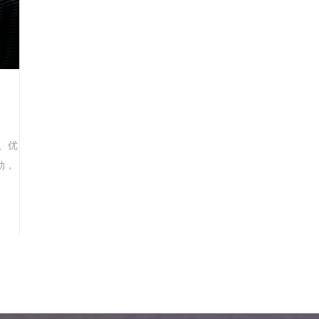
、优
动，