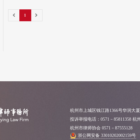
1
杭州市上城区钱江路1366号华润大厦
投诉举报电话：0571－85811358 
杭州市律师协会 0571－87555128
浙公网安备 33010202002159号