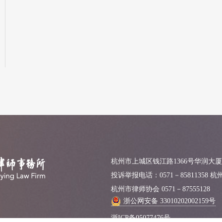
杭州市上城区钱江路1366号华润大厦
投诉举报电话：0571－85811358 
杭州市律师协会 0571－87555128
浙公网安备 33010202002159号
浙ICP备05077476号