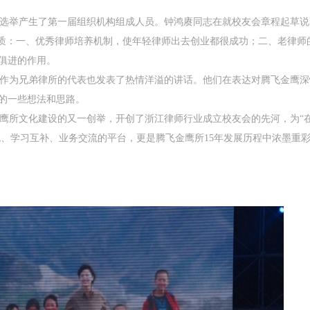
选举产生了第一届组织机构组成人员。钟鸿赓同志在就校友会章程起草说
特质：一、优秀律师培养机制，使年轻律师出去创业都很成功；二、老律师
俱进的作用。
作为兄弟律所的代表也发表了热情洋溢的讲话。他们在表达对腾飞金鹰深
的一些想法和思路。
所文化建设的又一创举，开创了浙江律师行业成立校友会的先河，为“
流、学习互补、业务交流的平台，更是腾飞金鹰所15年发展历程中浓墨重