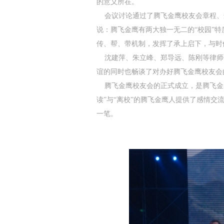
的意义所在。
会议讨论通过了腾飞金鹰校友会章程、
说：腾飞金鹰有两大独一无二的“校园”
传、帮、带机制，发挥了承上启下，与时
沈建萍、朱立峰、郑导远、陈刚等律师
谊的同时也畅谈了对办好腾飞金鹰校友会
腾飞金鹰校友会的正式成立，是腾飞金鹰
读”与“离校”的腾飞金鹰人提供了感情交
一笔。