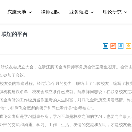
东鹰天地
律师团队
业务领域
理论研究
流、联谊的平台
事务所校友会成立大会，在浙江腾飞金鹰律师事务所会议室隆重召开。会议
校友参加了会议。
友会的筹建过程。经过近5个月的努力，联络上了48位校友，编写了校
织机构建议名单，校友会成立条件已成就。阮嘉祥同志说：在联络校友过
飞金鹰所的工作经历当作宝贵的人生财富，对腾飞金鹰所充满着感情。许
摇篮”，把腾飞金鹰所的领导和同仁看作是“良师益友”。
腾飞金鹰所是学习型事务所，学习不单是校友之间的学习，也要向当事人
外部的交流和沟通。学习、工作、生活、友情的交流和互助，才是校友会