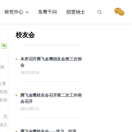
研究中心
东鹰千问
招贤纳士
校友会
本所召开腾飞金鹰校友会第三次例
会
由陈
2013/10/14
友通
程他
腾飞金鹰校友会召开第二次工作例
多校
会召开
2012/05/15
、优
成立
腾飞金鹰校友会-----学习、交流、