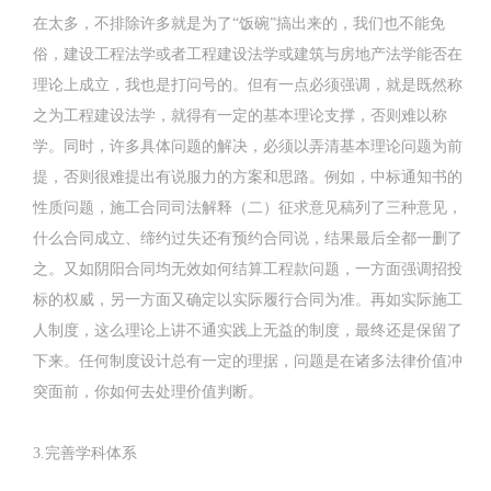
在太多，不排除许多就是为了“饭碗”搞出来的，我们也不能免
俗，建设工程法学或者工程建设法学或建筑与房地产法学能否在
理论上成立，我也是打问号的。但有一点必须强调，就是既然称
之为工程建设法学，就得有一定的基本理论支撑，否则难以称
学。同时，许多具体问题的解决，必须以弄清基本理论问题为前
提，否则很难提出有说服力的方案和思路。例如，中标通知书的
性质问题，施工合同司法解释（二）征求意见稿列了三种意见，
什么合同成立、缔约过失还有预约合同说，结果最后全都一删了
之。又如阴阳合同均无效如何结算工程款问题，一方面强调招投
标的权威，另一方面又确定以实际履行合同为准。再如实际施工
人制度，这么理论上讲不通实践上无益的制度，最终还是保留了
下来。任何制度设计总有一定的理据，问题是在诸多法律价值冲
突面前，你如何去处理价值判断。
3.完善学科体系