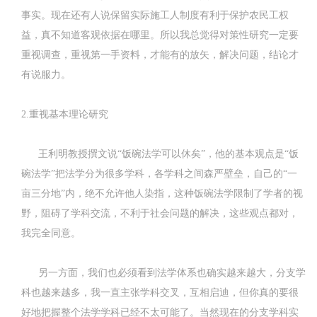
事实。现在还有人说保留实际施工人制度有利于保护农民工权
益，真不知道客观依据在哪里。所以我总觉得对策性研究一定要
重视调查，重视第一手资料，才能有的放矢，解决问题，结论才
有说服力。
2.重视基本理论研究
王利明教授撰文说“饭碗法学可以休矣”，他的基本观点是“饭
碗法学”把法学分为很多学科，各学科之间森严壁垒，自己的“一
亩三分地”内，绝不允许他人染指，这种饭碗法学限制了学者的视
野，阻碍了学科交流，不利于社会问题的解决，这些观点都对，
我完全同意。
另一方面，我们也必须看到法学体系也确实越来越大，分支学
科也越来越多，我一直主张学科交叉，互相启迪，但你真的要很
好地把握整个法学学科已经不太可能了。当然现在的分支学科实