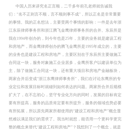
中国人历来讲究名正言顺，二千多年前孔老师就告诫我
们：“名不正则言不顺，言不顺则事不成”，所以正名是非常重要
的事情。我的正名想法，主要受两个事情的影响：一件是去年浙
江东辰律师事务所和浙江腾飞金鹰律师事务所的合并。东辰所是
我在1994年创办的，到今年也是25年，主要的业务就是建设工程
和房地产，而金鹰律师创办的腾飞金鹰所是1995年成立的，主要
的业务也是建设工程和房地产，主要区别在于东辰所主要做施工
合同这一块，服务对象施工企业居多，金鹰所客户以建设单位为
主，除了做施工合同这一块，还有重大项目和房地产金融板块，
两家合并后变成“浙江东鹰律师事务所”，我们在讨论东鹰所的专
业定位和发展目标时就碰到如何表达的问题。两家所合并后规模
扩大了，在不忘初心，坚守专业化方向的同时，发展的目标肯定
要有所提高，服务的品质肯定要有所提升，服务的领域也势必要
有所拓展，所以原先两家所都使用的“建设工程和房地产”概念显
然难以满足我们的需求了。我当时就想，能否用一个更科学更完
整的概念来替代“建设工程和房地产”？我想到了一个概念，就是