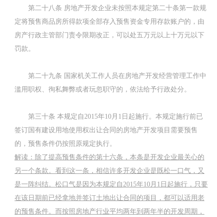
第二十八条
房地产开发企业未按照本规定第二十条第一款规
定将预售商品房所得款项全部存入预售资金专用存款账户的，由
房产行政主管部门责令限期改正，可以处五万元以上十万元以下
罚款。
第二十九条
国家机关工作人员在房地产开发经营管理工作中
滥用职权、徇私舞弊或者玩忽职守的，依法给予行政处分。
第三十条
本规定自
2015
年
10
月
1
日起施行。本规定施行前已
签订国有建设用地使用权出让合同的房地产开发项目需要预售
的，预售条件仍按照原规定执行。
解读：除了提高预售条件的第十六条，本条是开发企业最关心的
另一个条款。看到这一条，相信许多开发企业是既松一口气，又
是一阵纠结。松口气是因为本规定自
2015
年
10
月
1
日起施行，只要
在该日期前已经拿地并签订土地出让合同的项目，都可以适用老
的预售条件。而按照房地产行业平均两年到两年半的开发周期，