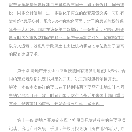
配套设施与房屋建设项目应当实现三同步，即同步设计、同步建
设、同步交付使用，进一步强化了房企的配套建设义务，可以有
效杜绝
“
房屋交付、配套未好
”
的尴尬局面，对于购房者的权益保
障是一大利好。同时在该条第二款增设了一条规定，如果已明确
建设时序的市政基础配套和公共配套未如期完成的，监察部门可
以介入追责，这也对于政府土地出让机构和做地单位提出了更高
的配套建设要求。
第十条
房地产开发企业应当按照国有建设用地使用权出让合
同约定或者划拨决定书规定的开工、竣工期限进行项目开发。
解读：本条本次修订的要点在于特别强调了要严守土地出让合同
中约定的项目开、竣工时间期限，这点也是近年来国土部门重点
查处、督查审计的情形，开发企业要引起足够重视。
第十一条
房地产开发企业应当将项目开发过程中的主要事项
记载于房地产开发项目手册，并按月报送项目所在地的建设行政