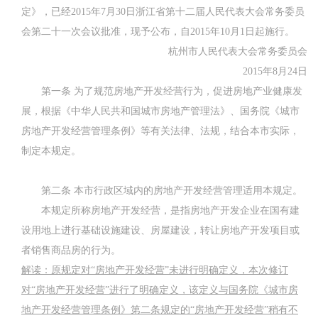
定》，已经
2015
年
7
月
30
日
浙江省第十二届人民代表大会常务委员
会第二十一次会议批准，现予公布，自
2015
年
10
月
1
日
起施行。
杭州市人民代表大会常务委员会
2015
年
8
月
24
日
第一条
为了规范房地产开发经营行为，促进房地产业健康发
展，根据《中华人民共和国城市房地产管理法》、国务院《城市
房地产开发经营管理条例》等有关法律、法规，结合本市实际，
制定本规定。
第二条
本市行政区域内的房地产开发经营管理适用本规定。
本规定所称房地产开发经营，是指房地产开发企业在国有建
设用地上进行基础设施建设、房屋建设，转让房地产开发项目或
者销售商品房的行为。
解读：原规定对
“
房地产开发经营
”
未进行明确定义，本次修订
对
“
房地产开发经营
”
进行了明确定义，该定义与国务院《城市房
地产开发经营管理条例》第二条规定的
“
房地产开发经营
”
稍有不