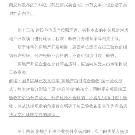
商总局发布的
2014
版《商品房买卖合同》示范文本中也新增了类
似约定内容。
第十三条
建设单位应当按照国家、省和本市的有关规定对房
地产开发项目进行建设工程竣工验收并办理备案等相关手续。
属于住宅的房地产开发项目，建设单位应当在竣工验收前组
织分户检验。分户检验不合格的，不得组织项目竣工验收。
房地产开发企业在交付商品房时，应当向买受人出示项目竣
工备案表。
解读：国务院早已发文取消
“
房地产项目综合验收
”
这一验收形
式，故本次修订删除了原
“
综合验收
”
的条文，同时规定项目竣工
验收前必须分户验收，分户检验不合格的，不得组织项目竣工验
收，并从法律规定的角度首次明确了竣工验收备案表作为商品房
法定交付证明文件的地位。
第十四条
房地产开发企业交付商品房时，应当向买受人提供