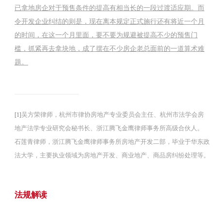
已拿地房企对于预售条件的提高有相当长的一段过渡适应期。而
令开发企业纠结的则是，现在离本规定正式施行还有将近一个月
的时间，在这一个月里面，要不要为规避被提高不少的预售门
槛，抓紧再去拿块地，成了摆在不少房企老总面前的一道算术难
题。
吴方荣律师，杭州市律协房地产专业委员会主任、杭州市法学会房
[1]
地产法学专业研究会秘书长、浙江腾飞金鹰律师事务所高级合伙人。
石莲青律师，浙江腾飞金鹰律师事务所房地产开发二部，毕业于华东政
法大学，主要执业领域为房地产开发、商业地产、商品房纠纷处理等。
法规解读