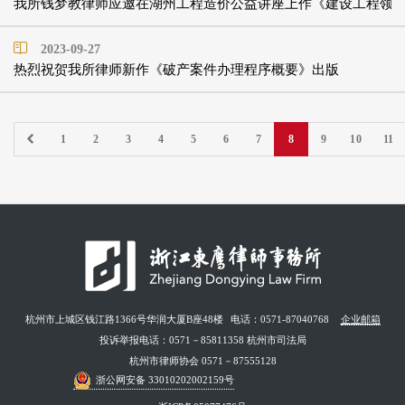
我所钱梦教律师应邀在湖州工程造价公益讲座上作《建设工程领
2023-09-27
热烈祝贺我所律师新作《破产案件办理程序概要》出版
1
2
3
4
5
6
7
8
9
10
11
杭州市上城区钱江路1366号华润大厦B座48楼
电话：0571-87040768
企业邮箱
投诉举报电话：0571－85811358 杭州市司法局
杭州市律师协会 0571－87555128
浙公网安备 33010202002159号